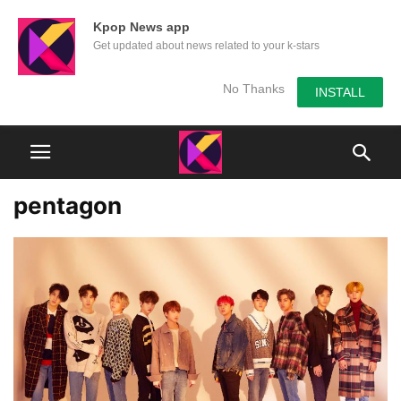
Kpop News app
Get updated about news related to your k-stars
No Thanks
INSTALL
pentagon