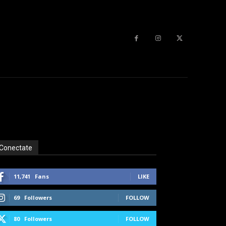
Conectate
11,741
Fans
LIKE
69
Followers
FOLLOW
80
Followers
FOLLOW