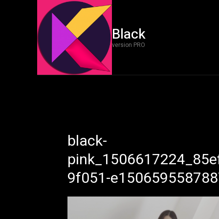
Black
version PRO
black-
pink_1506617224_85e
9f051-e150659558788