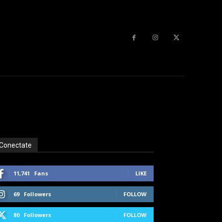
Conectate
11,741
Fans
LIKE
69
Followers
FOLLOW
80
Followers
FOLLOW