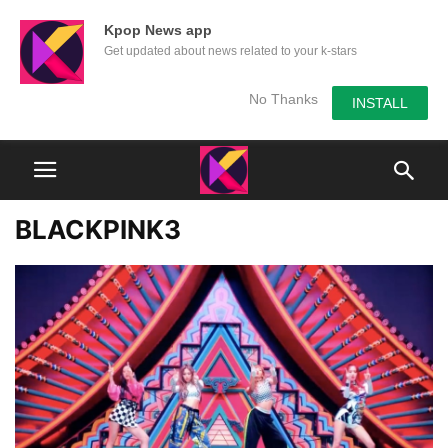
Kpop News app
Get updated about news related to your k-stars
No Thanks
INSTALL
BLACKPINK3