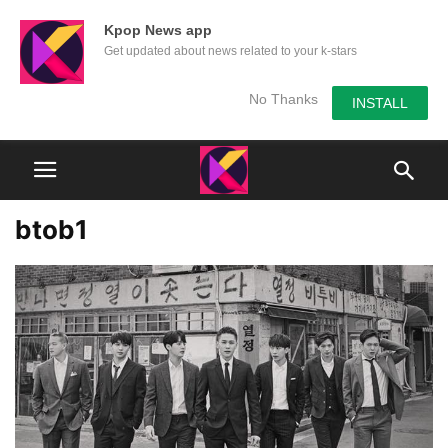
Kpop News app
Get updated about news related to your k-stars
No Thanks
INSTALL
btob1