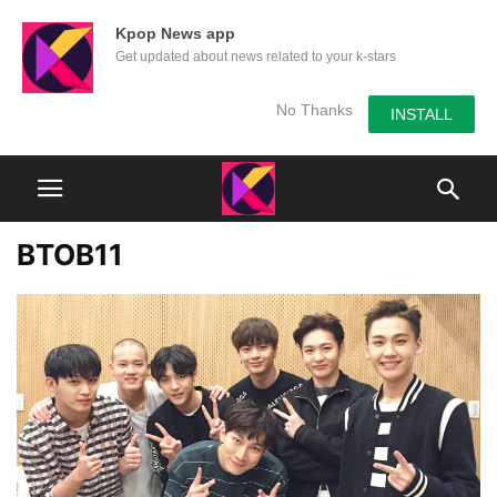
Kpop News app
Get updated about news related to your k-stars
No Thanks
INSTALL
BTOB11