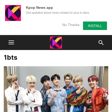
Kpop News app
Get updated about news related to your k-stars
No Thanks
INSTALL
1bts