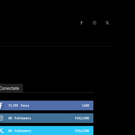
Conectate
11,741
Fans
LIKE
69
Followers
FOLLOW
80
Followers
FOLLOW