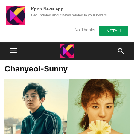
Kpop News app
Get updated about news related to your k-stars
No Thanks
INSTALL
Chanyeol-Sunny