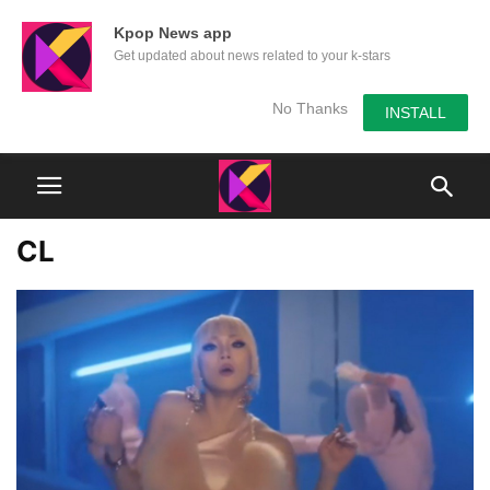
Kpop News app
Get updated about news related to your k-stars
No Thanks
INSTALL
CL