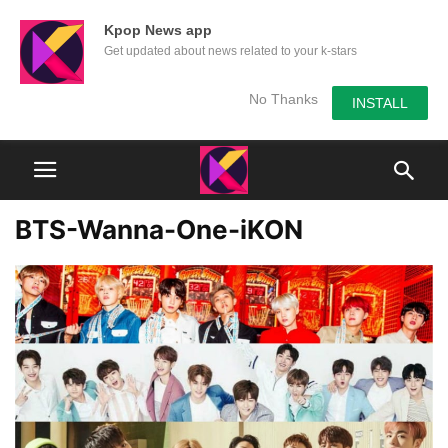
Kpop News app
Get updated about news related to your k-stars
No Thanks
INSTALL
BTS-Wanna-One-iKON