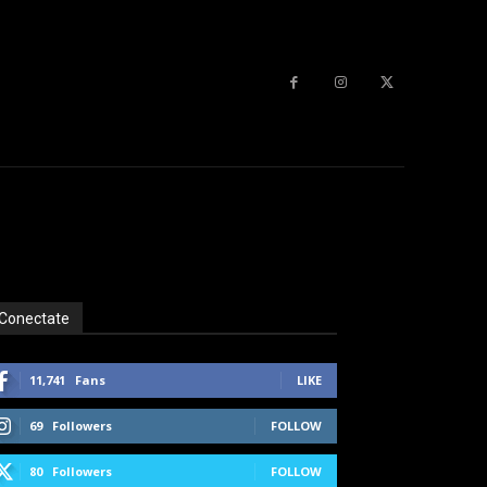
Conectate
11,741
Fans
LIKE
69
Followers
FOLLOW
80
Followers
FOLLOW