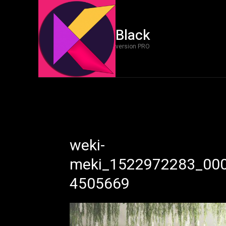
Black
version PRO
weki-
meki_1522972283_00
4505669