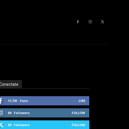
Conectate
11,741
Fans
LIKE
69
Followers
FOLLOW
80
Followers
FOLLOW