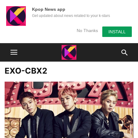
Kpop News app
Get updated about news related to your k-stars
No Thanks
INSTALL
EXO-CBX2