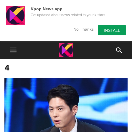
Kpop News app
Get updated about news related to your k-stars
No Thanks
INSTALL
4