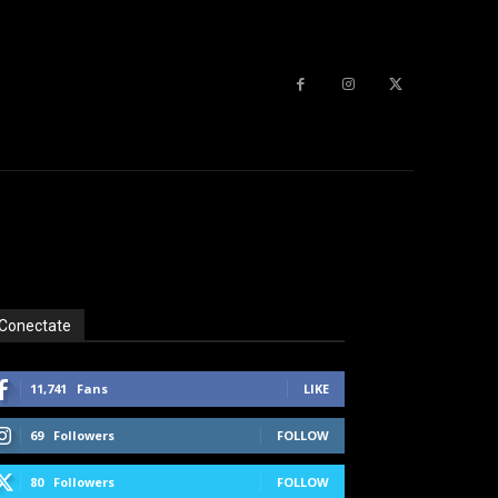
Conectate
11,741
Fans
LIKE
69
Followers
FOLLOW
80
Followers
FOLLOW