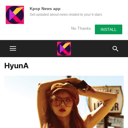
Kpop News app
Get updated about news related to your k-stars
No Thanks
INSTALL
HyunA