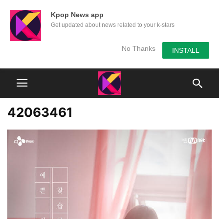
Kpop News app
Get updated about news related to your k-stars
No Thanks
INSTALL
42063461