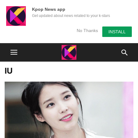
Kpop News app
Get updated about news related to your k-stars
No Thanks
INSTALL
IU