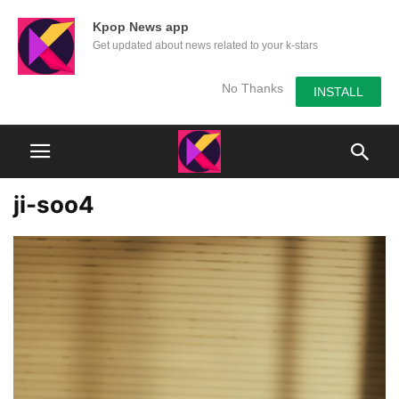
Kpop News app
Get updated about news related to your k-stars
No Thanks
INSTALL
ji-soo4