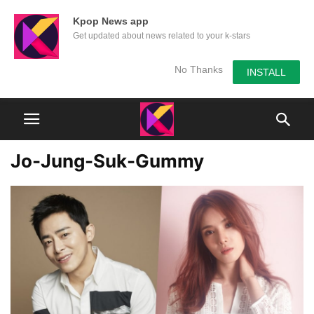
Kpop News app
Get updated about news related to your k-stars
No Thanks
INSTALL
Jo-Jung-Suk-Gummy