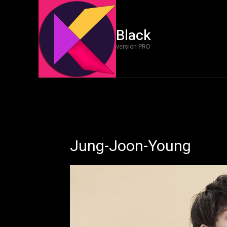
Black
version PRO
Jung-Joon-Young