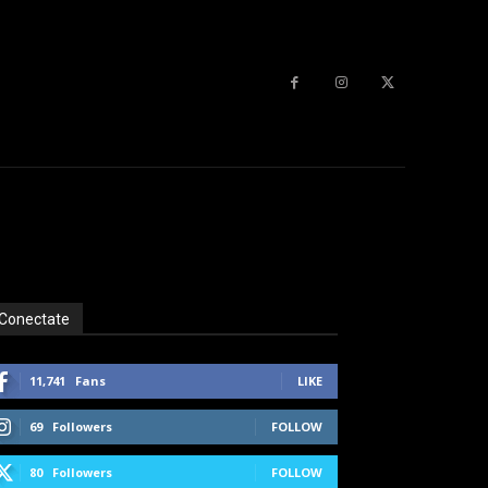
Conectate
11,741
Fans
LIKE
69
Followers
FOLLOW
80
Followers
FOLLOW