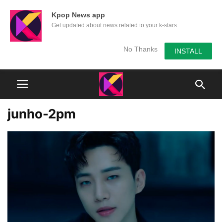
Kpop News app
Get updated about news related to your k-stars
No Thanks
INSTALL
junho-2pm