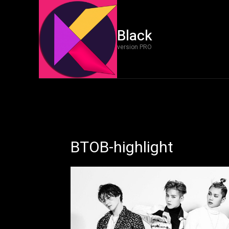
Black
version PRO
BTOB-highlight