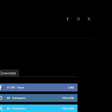
Conectate
11,741
Fans
LIKE
69
Followers
FOLLOW
80
Followers
FOLLOW