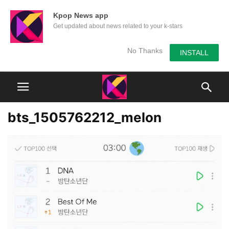
Kpop News app
Get updated about news related to your k-stars
No Thanks
INSTALL
bts_1505762212_melon