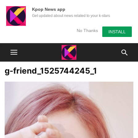
Kpop News app
Get updated about news related to your k-stars
No Thanks
INSTALL
g-friend_1525744245_1