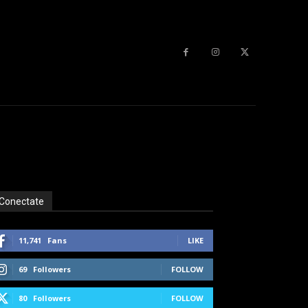
Conectate
11,741
Fans
LIKE
69
Followers
FOLLOW
80
Followers
FOLLOW