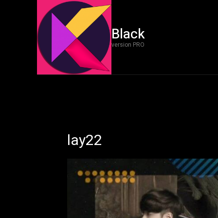
Black
version PRO
lay22