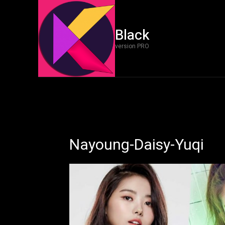
Black
version PRO
Nayoung-Daisy-Yuqi