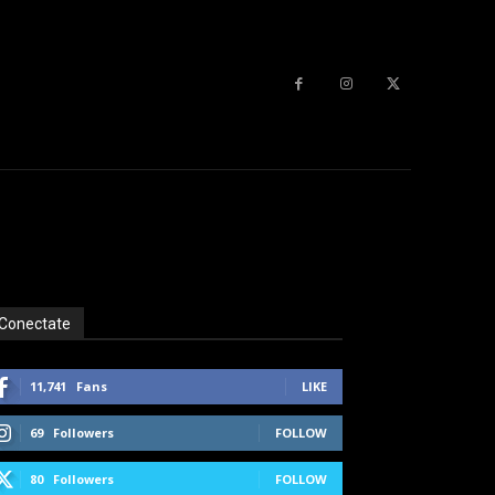
Conectate
11,741
Fans
LIKE
69
Followers
FOLLOW
80
Followers
FOLLOW