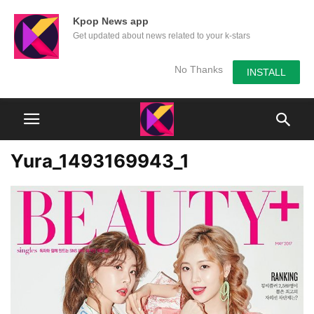
Kpop News app
Get updated about news related to your k-stars
No Thanks
INSTALL
Yura_1493169943_1