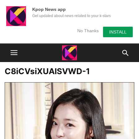
Kpop News app
Get updated about news related to your k-stars
No Thanks
INSTALL
C8iCVsiXUAISVWD-1