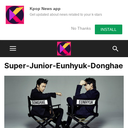
Kpop News app
Get updated about news related to your k-stars
No Thanks
INSTALL
Super-Junior-Eunhyuk-Donghae