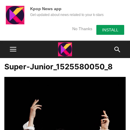
Kpop News app
Get updated about news related to your k-stars
No Thanks
INSTALL
Super-Junior_1525580050_8