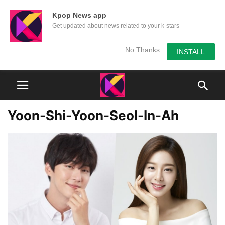
Kpop News app
Get updated about news related to your k-stars
No Thanks
INSTALL
Yoon-Shi-Yoon-Seol-In-Ah