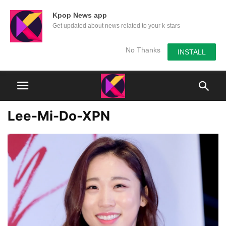
Kpop News app
Get updated about news related to your k-stars
No Thanks
INSTALL
Lee-Mi-Do-XPN