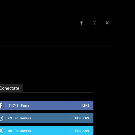
Conectate
11,741
Fans
LIKE
69
Followers
FOLLOW
80
Followers
FOLLOW