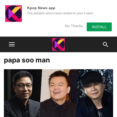
Kpop News app
Get updated about news related to your k-stars
No Thanks
INSTALL
papa soo man