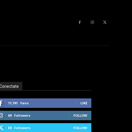
Conectate
11,741
Fans
LIKE
69
Followers
FOLLOW
80
Followers
FOLLOW