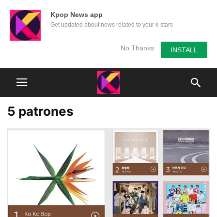
Kpop News app
Get updated about news related to your k-stars
No Thanks
INSTALL
5 patrones