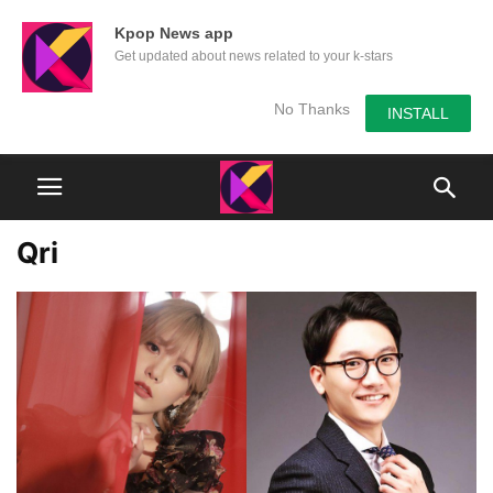
Kpop News app
Get updated about news related to your k-stars
No Thanks
INSTALL
Qri