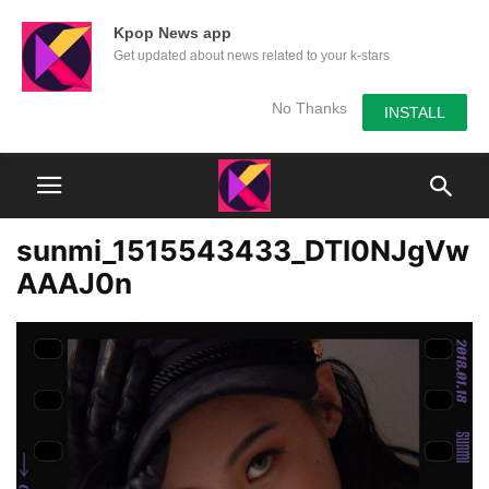
Kpop News app
Get updated about news related to your k-stars
No Thanks
INSTALL
sunmi_1515543433_DTI0NJgVw
AAAJ0n