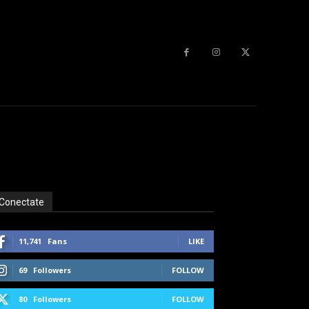
Conectate
11,741
Fans
LIKE
69
Followers
FOLLOW
80
Followers
FOLLOW