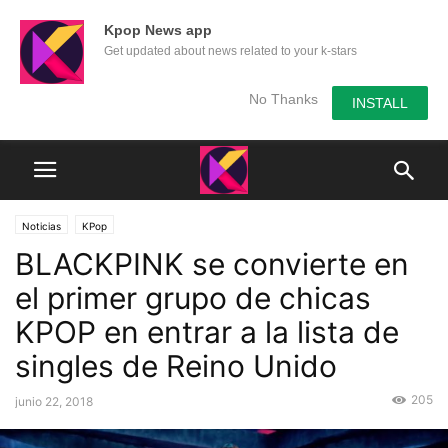
Kpop News app
Get updated about news related to your k-stars
No Thanks
INSTALL
Noticias
KPop
BLACKPINK se convierte en
el primer grupo de chicas
KPOP en entrar a la lista de
singles de Reino Unido
205
junio 22, 2018