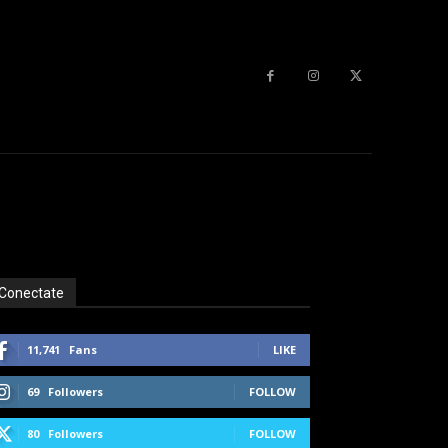
Conectate
11,741
Fans
LIKE
69
Followers
FOLLOW
80
Followers
FOLLOW