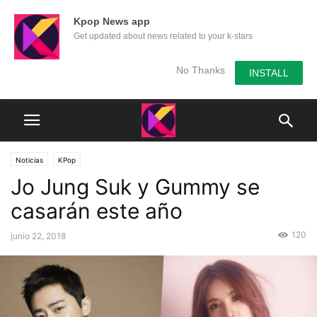
Kpop News app
Get updated about news related to your k-stars
No Thanks
INSTALL
Noticias
KPop
Jo Jung Suk y Gummy se
casarán este año
120
junio 22, 2018