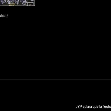
alos?
JYP aclara que la fec