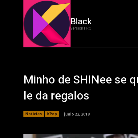
Black
version PRO
Minho de SHINee se q
le da regalos
junio 22, 2018
Noticias
KPop